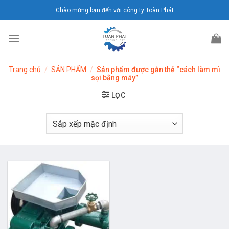
Chuyển
Chào mừng bạn đến với công ty Toàn Phát
đến
nội
dung
Trang chủ
/
SẢN PHẨM
/
Sản phẩm được gắn thẻ “cách làm mì
sợi bằng máy”
LỌC