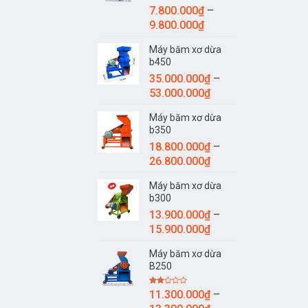
7.800.000
₫
–
Khoảng
9.800.000
₫
giá:
Máy băm xơ dừa
từ
b450
7.800.000₫
35.000.000
₫
–
đến
Khoảng
53.000.000
₫
9.800.000₫
giá:
Máy băm xơ dừa
từ
b350
35.000.000₫
18.800.000
₫
–
đến
Khoảng
26.800.000
₫
53.000.000₫
giá:
Máy băm xơ dừa
từ
b300
18.800.000₫
13.900.000
₫
–
đến
Khoảng
15.900.000
₫
26.800.000₫
giá:
Máy băm xơ dừa
từ
B250
13.900.000₫
đến
Được
11.300.000
₫
–
15.900.000₫
xếp
hạng