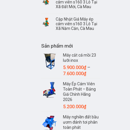
cám viên s160 3 Lô Tại
Xã Đất Mới, Cà Mau
Cập Nhật Giá Máy ép
cám viên s160 3 Lô Tại
Xã Năm Căn, Cà Mau
Sản phẩm mới
Máy cắt cá mồi 23
lưỡi inox
5.900.000
₫
–
Khoảng
7.600.000
₫
giá:
Máy Ép Cám Viên
từ
Toàn Phát – Bảng
5.900.000₫
Giá Chính Hãng
đến
2026
7.600.000₫
5.200.000
₫
Máy nghiền đất bầu
ươm đánh tơi phân
toàn phát