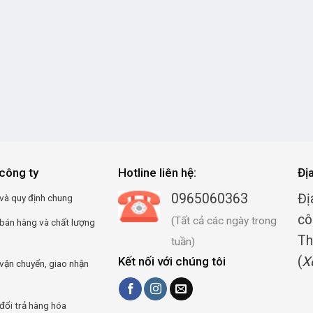
công ty
Hotline liên hệ:
Đị
0965060363
Đị
và quy định chung
cô
(Tất cả các ngày trong
 bán hàng và chất lượng
Th
tuần)
(
X
Kết nối với chúng tôi
vận chuyển, giao nhận
đổi trả hàng hóa