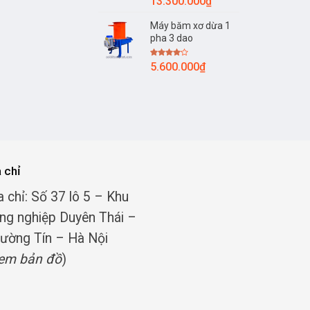
Khoảng
13.300.000
₫
2.00
giá:
5
sao
Máy băm xơ dừa 1
từ
pha 3 dao
11.300.000₫
đến
Được
5.600.000
₫
13.300.000₫
xếp
hạng
4.00
5
sao
a chỉ
a chỉ: Số 37 lô 5 – Khu
ng nghiệp Duyên Thái –
ường Tín – Hà Nội
em bản đồ
)