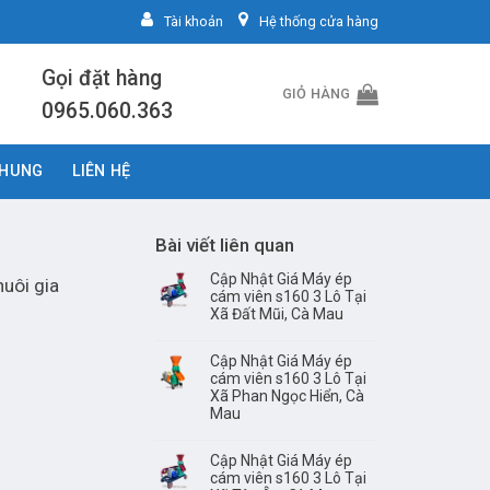
Tài khoản
Hệ thống cửa hàng
Gọi đặt hàng
GIỎ HÀNG
0965.060.363
CHUNG
LIÊN HỆ
Bài viết liên quan
Cập Nhật Giá Máy ép
uôi gia
cám viên s160 3 Lô Tại
Xã Đất Mũi, Cà Mau
Cập Nhật Giá Máy ép
cám viên s160 3 Lô Tại
Xã Phan Ngọc Hiển, Cà
Mau
Cập Nhật Giá Máy ép
cám viên s160 3 Lô Tại