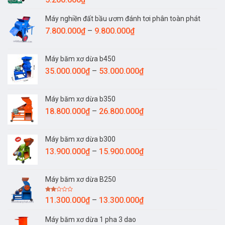
7.600.000₫
Máy nghiền đất bầu ươm đánh tơi phân toàn phát
Khoảng
7.800.000
₫
–
9.800.000
₫
giá:
từ
Máy băm xơ dừa b450
7.800.000₫
Khoảng
35.000.000
₫
–
53.000.000
₫
đến
giá:
9.800.000₫
từ
Máy băm xơ dừa b350
35.000.000₫
Khoảng
18.800.000
₫
–
26.800.000
₫
đến
giá:
53.000.000₫
từ
Máy băm xơ dừa b300
18.800.000₫
Khoảng
13.900.000
₫
–
15.900.000
₫
đến
giá:
26.800.000₫
từ
Máy băm xơ dừa B250
13.900.000₫
đến
Được
Khoảng
11.300.000
₫
–
13.300.000
₫
15.900.000₫
xếp
giá:
hạng
2.00
Máy băm xơ dừa 1 pha 3 dao
từ
5