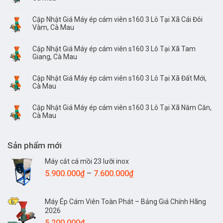
Cập Nhật Giá Máy ép cám viên s160 3 Lô Tại Xã Cái Đôi
Vàm, Cà Mau
Cập Nhật Giá Máy ép cám viên s160 3 Lô Tại Xã Tam
Giang, Cà Mau
Cập Nhật Giá Máy ép cám viên s160 3 Lô Tại Xã Đất Mới,
Cà Mau
Cập Nhật Giá Máy ép cám viên s160 3 Lô Tại Xã Năm Căn,
Cà Mau
Sản phẩm mới
Máy cắt cá mồi 23 lưỡi inox
Khoảng
5.900.000
₫
–
7.600.000
₫
giá:
từ
Máy Ép Cám Viên Toàn Phát – Bảng Giá Chính Hãng
5.900.000₫
2026
đến
5.200.000
₫