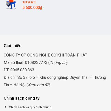
sao
11.300.000₫
Được
5.600.000
₫
đến
xếp
hạng
13.300.000₫
4.00
5
sao
Giới thiệu
CÔNG TY CP CÔNG NGHỆ CƠ KHÍ TOÀN PHÁT
Mã số thuế: 0108237773 (
Thông tin
)
ĐT: 0965.030.363
Địa chỉ: Số 37 lô 5 – Khu công nghiệp Duyên Thái – Thường
Tín – Hà Nội (
Xem bản đồ
)
Chính sách công ty
Chính sách và quy định chung