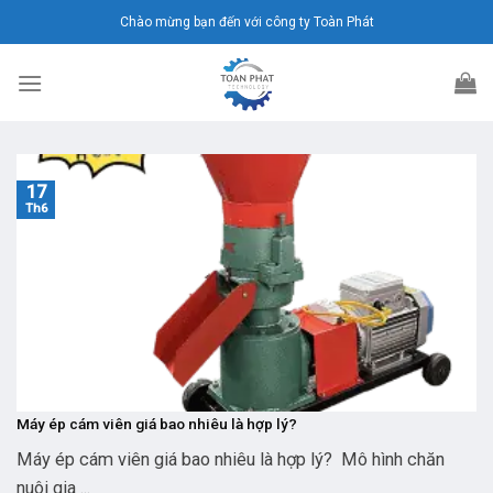
Chuyển
Chào mừng bạn đến với công ty Toàn Phát
đến
nội
dung
17
Th6
Máy ép cám viên giá bao nhiêu là hợp lý?
Máy ép cám viên giá bao nhiêu là hợp lý? Mô hình chăn
nuôi gia ...