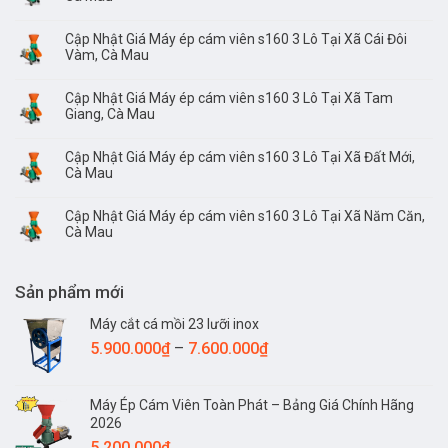
Cập Nhật Giá Máy ép cám viên s160 3 Lô Tại Xã Cái Đôi
Vàm, Cà Mau
Cập Nhật Giá Máy ép cám viên s160 3 Lô Tại Xã Tam
Giang, Cà Mau
Cập Nhật Giá Máy ép cám viên s160 3 Lô Tại Xã Đất Mới,
Cà Mau
Cập Nhật Giá Máy ép cám viên s160 3 Lô Tại Xã Năm Căn,
Cà Mau
Sản phẩm mới
Máy cắt cá mồi 23 lưỡi inox
Khoảng
5.900.000
₫
–
7.600.000
₫
giá:
từ
Máy Ép Cám Viên Toàn Phát – Bảng Giá Chính Hãng
5.900.000₫
2026
đến
5.200.000
₫