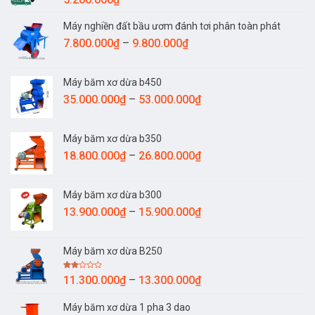
7.600.000₫
Máy nghiền đất bầu ươm đánh tơi phân toàn phát
Khoảng
7.800.000
₫
–
9.800.000
₫
giá:
từ
Máy băm xơ dừa b450
7.800.000₫
Khoảng
35.000.000
₫
–
53.000.000
₫
đến
giá:
9.800.000₫
từ
Máy băm xơ dừa b350
35.000.000₫
Khoảng
18.800.000
₫
–
26.800.000
₫
đến
giá:
53.000.000₫
từ
Máy băm xơ dừa b300
18.800.000₫
Khoảng
13.900.000
₫
–
15.900.000
₫
đến
giá:
26.800.000₫
từ
Máy băm xơ dừa B250
13.900.000₫
đến
Được
Khoảng
11.300.000
₫
–
13.300.000
₫
15.900.000₫
xếp
giá:
hạng
2.00
Máy băm xơ dừa 1 pha 3 dao
từ
5