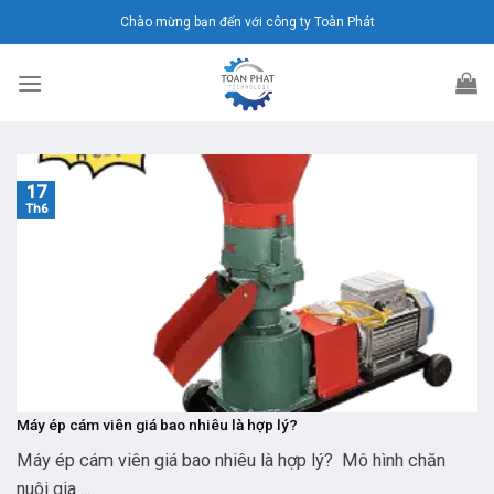
Chuyển
Chào mừng bạn đến với công ty Toàn Phát
đến
nội
dung
17
Th6
Máy ép cám viên giá bao nhiêu là hợp lý?
Máy ép cám viên giá bao nhiêu là hợp lý? Mô hình chăn
nuôi gia ...