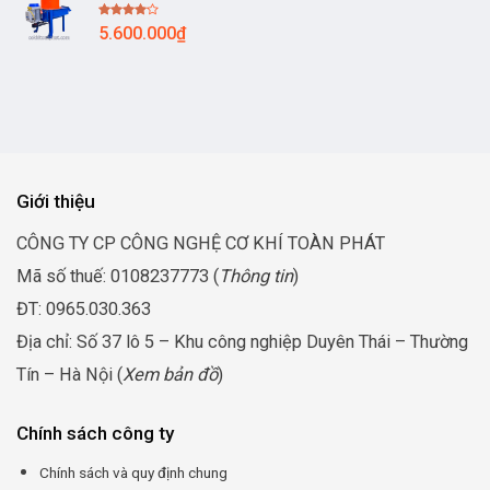
sao
11.300.000₫
Được
5.600.000
₫
đến
xếp
hạng
13.300.000₫
4.00
5
sao
Giới thiệu
CÔNG TY CP CÔNG NGHỆ CƠ KHÍ TOÀN PHÁT
Mã số thuế: 0108237773 (
Thông tin
)
ĐT: 0965.030.363
Địa chỉ: Số 37 lô 5 – Khu công nghiệp Duyên Thái – Thường
Tín – Hà Nội (
Xem bản đồ
)
Chính sách công ty
Chính sách và quy định chung