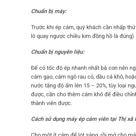
Chuẩn bị máy:
Trước khi ép cám, quý khách cần nhấp thử
lô quay ngược chiều kim đồng hồ là đúng)
Chuẩn bị nguyên liệu:
Để có tốc độ ép nhanh nhất bà con nên ng
cám gạo, cám ngô rau cỏ, dầu cá khô, hoặ
nước tăng độ ẩm lên 15 – 20%, tùy loại ng
được, cần cho thêm cám khô để điều chỉn
thành viên được.
Cách sử dụng máy ép cám viên tại Thị xã
Cho một ít cám để lót sàng, rồi mở cho má