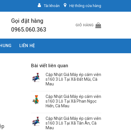
Tài khoản
Hệ thống cửa hàng
Gọi đặt hàng
GIỎ HÀNG
0965.060.363
CHUNG
LIÊN HỆ
Bài viết liên quan
Cập Nhật Giá Máy ép cám viên
s160 3 Lô Tại Xã Đất Mũi, Cà
Mau
Cập Nhật Giá Máy ép cám viên
s160 3 Lô Tại Xã Phan Ngọc
Hiển, Cà Mau
Cập Nhật Giá Máy ép cám viên
s160 3 Lô Tại Xã Tân Ân, Cà
ép
Mau