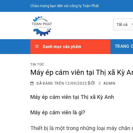
Chuyển
Chào mừng bạn đến với công ty Toàn Phát
đến
nội
dung
Danh mục sản phẩm
TRANG 
TIN TỨC
Máy ép cám viên tại Thị xã Kỳ A
BỞI
ĐÃ ĐĂNG TRÊN
12/09/2022
ADMIN
Máy ép cám viên tại Thị xã Kỳ Anh
Máy ép cám viên là gì?
Thiết bị là một trong những loại máy chăn