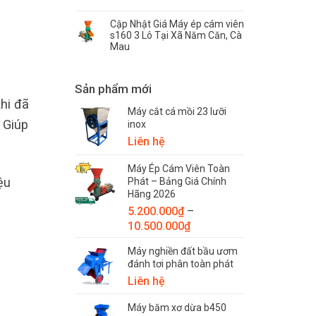
Cập Nhật Giá Máy ép cám viên
s160 3 Lô Tại Xã Năm Căn, Cà
Mau
Sản phẩm mới
hi đã
Máy cắt cá mồi 23 lưỡi
. Giúp
inox
Liên hệ
Máy Ép Cám Viên Toàn
ệu
Phát – Bảng Giá Chính
Hãng 2026
5.200.000
₫
–
Khoảng
10.500.000
₫
giá:
Máy nghiền đất bầu ươm
từ
đánh tơi phân toàn phát
5.200.000₫
Liên hệ
đến
10.500.000₫
Máy băm xơ dừa b450