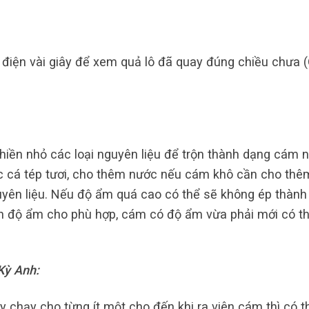
 điện vài giây để xem quả lô đã quay đúng chiều chưa 
hiền nhỏ các loại nguyên liệu để trộn thành dạng cám 
c cá tép tươi, cho thêm nước nếu cám khô cần cho thê
uyên liệu. Nếu độ ẩm quá cao có thể sẽ không ép thành
h độ ẩm cho phù hợp, cám có độ ẩm vừa phải mới có t
 Kỳ Anh:
y chạy cho từng ít một cho đến khi ra viên cám thì có t