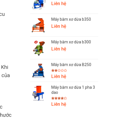
Liên hệ
cu
Máy băm xơ dừa b350
Liên hệ
Máy băm xơ dừa b300
Liên hệ
Máy băm xơ dừa B250
 Khi
g của
Được
Liên hệ
xếp
hạng
2.00
Máy băm xơ dừa 1 pha 3
5
sao
dao
Được
Liên hệ
ác
xếp hạng
4.25
5
sao
thước