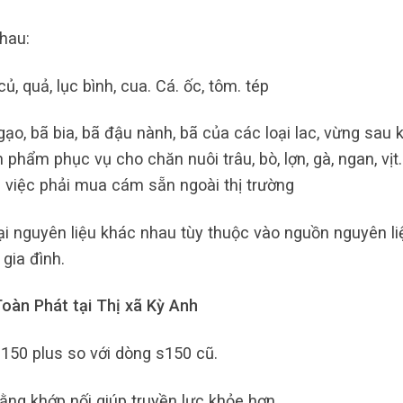
hau:
ủ, quả, lục bình, cua. Cá. ốc, tôm. tép
o, bã bia, bã đậu nành, bã của các loại lac, vừng sau k
 phẩm phục vụ cho chăn nuôi trâu, bò, lợn, gà, ngan, vịt
i việc phải mua cám sẵn ngoài thị trường
i nguyên liệu khác nhau tùy thuộc vào nguồn nguyên li
gia đình.
oàn Phát tại Thị xã Kỳ Anh
150 plus so với dòng s150 cũ.
ằng khớp nối giúp truyền lực khỏe hơn