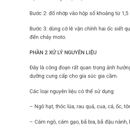
Bước 2: đổ nhớp vào hộp số khoảng từ 1,5 
Bước 3: dùng cờ lê vặn chỉnh hai ốc siết q
đến cháy moto.
PHẦN 2 XỬ LÝ NGUYÊN LIỆU
Đây là công đoạn rất quan trọng ảnh hưởng
dưỡng cung cấp cho gia súc gia cầm.
Các loại nguyên liệu có thể sử dụng:
– Ngô hạt, thóc lúa, rau quả, cua, cá, ốc, t
– Cám ngô, cám gạo, bã bia, bã đậu nành, 