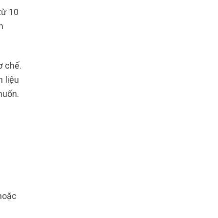
từ 10
h
ơ chế.
 liệu
muốn.
hoặc