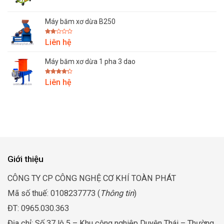
Máy băm xơ dừa B250
Được
Liên hệ
xếp
hạng
2.00
Máy băm xơ dừa 1 pha 3 dao
5
sao
Được
Liên hệ
xếp hạng
4.25
5
sao
Giới thiệu
CÔNG TY CP CÔNG NGHỆ CƠ KHÍ TOÀN PHÁT
Mã số thuế: 0108237773 (
Thông tin
)
ĐT: 0965.030.363
Địa chỉ: Số 37 lô 5 – Khu công nghiệp Duyên Thái – Thường