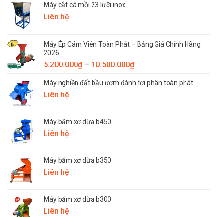
Máy cắt cá mồi 23 lưỡi inox
Liên hệ
Máy Ép Cám Viên Toàn Phát – Bảng Giá Chính Hãng
2026
Khoảng
5.200.000
₫
–
10.500.000
₫
giá:
Máy nghiền đất bầu ươm đánh tơi phân toàn phát
từ
Liên hệ
5.200.000₫
đến
10.500.000₫
Máy băm xơ dừa b450
Liên hệ
Máy băm xơ dừa b350
Liên hệ
Máy băm xơ dừa b300
Liên hệ