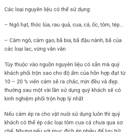
Các loại nguyên liệu có thể sử dụng:
– Ngô hạt, thóc lúa, rau quả, cua, cá, ốc, tôm, tép…
– Cám ngô, cám gạo, bã bia, bã đậu nành, bã của
các loại lac, vừng vân vân
Tùy thuộc vào nguồn nguyên liệu có sẵn mà quý
khách phối trộn sao cho độ ẩm của hỗn hợp đạt từ
10 – 20 % viên cám sẽ ra chắc, mịn đều và đẹp.
thường sau một vài lần sử dụng quý khách sẽ có
kinh nghiệm phối trộn hợp lý nhất
Nếu cám ép ra cho vật nuôi sử dụng luôn thì quý
khách có thể ép các loại tôm cua cá chưa qua sơ
chế. Nhưng nếu với mục đích ép nhiều để lưu trữ