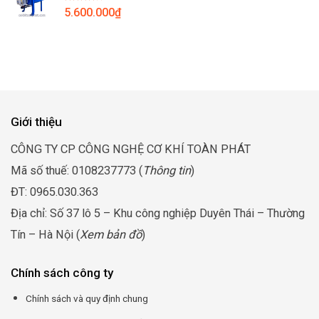
Được
5.600.000
₫
đến
xếp
hạng
13.300.000₫
4.00
5
sao
Giới thiệu
CÔNG TY CP CÔNG NGHỆ CƠ KHÍ TOÀN PHÁT
Mã số thuế: 0108237773 (
Thông tin
)
ĐT: 0965.030.363
Địa chỉ: Số 37 lô 5 – Khu công nghiệp Duyên Thái – Thường
Tín – Hà Nội (
Xem bản đồ
)
Chính sách công ty
Chính sách và quy định chung