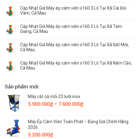
Cập Nhật Giá Máy ép cám viên s160 3 Lô Tại Xã Cái Đôi
Vàm, Cà Mau
Cập Nhật Giá Máy ép cám viên s160 3 Lô Tại Xã Tam
Giang, Cà Mau
Cập Nhật Giá Máy ép cám viên s160 3 Lô Tại Xã Đất Mới,
Cà Mau
Cập Nhật Giá Máy ép cám viên s160 3 Lô Tại Xã Năm Căn,
Cà Mau
Sản phẩm mới
Máy cắt cá mồi 23 lưỡi inox
Khoảng
5.900.000
₫
–
7.600.000
₫
giá:
từ
Máy Ép Cám Viên Toàn Phát – Bảng Giá Chính Hãng
5.900.000₫
2026
đến
5.200.000
₫
7.600.000₫