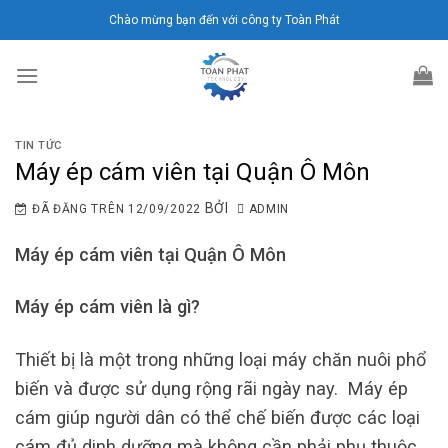
Chuyển
Chào mừng bạn đến với công ty Toàn Phát
đến
nội
dung
TIN TỨC
Máy ép cám viên tại Quận Ô Môn
BỞI
ĐÃ ĐĂNG TRÊN
12/09/2022
ADMIN
Máy ép cám viên tại Quận Ô Môn
Máy ép cám viên là gì?
Thiết bị là một trong những loại máy chăn nuôi phổ
biến và được sử dụng rộng rãi ngày nay. Máy ép
cám giúp người dân có thể chế biến được các loại
cám đủ dinh dưỡng mà không cần phải phụ thuộc