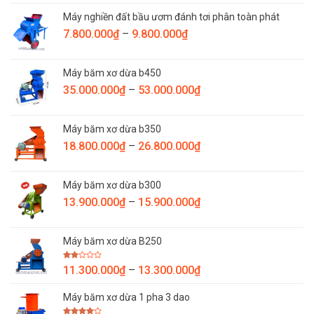
Máy nghiền đất bầu ươm đánh tơi phân toàn phát
Khoảng
7.800.000
₫
–
9.800.000
₫
giá:
từ
Máy băm xơ dừa b450
7.800.000₫
Khoảng
35.000.000
₫
–
53.000.000
₫
đến
giá:
9.800.000₫
từ
Máy băm xơ dừa b350
35.000.000₫
Khoảng
18.800.000
₫
–
26.800.000
₫
đến
giá:
53.000.000₫
từ
Máy băm xơ dừa b300
18.800.000₫
Khoảng
13.900.000
₫
–
15.900.000
₫
đến
giá:
26.800.000₫
từ
Máy băm xơ dừa B250
13.900.000₫
đến
Được
Khoảng
11.300.000
₫
–
13.300.000
₫
15.900.000₫
xếp
giá:
hạng
2.00
Máy băm xơ dừa 1 pha 3 dao
từ
5
sao
11.300.000₫