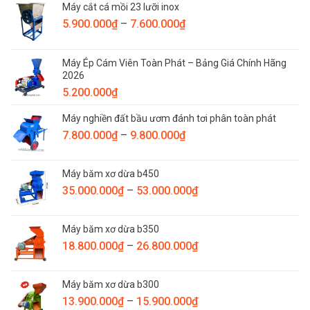
Máy cắt cá mồi 23 lưỡi inox
Khoảng
5.900.000
₫
–
7.600.000
₫
giá:
từ
Máy Ép Cám Viên Toàn Phát – Bảng Giá Chính Hãng
5.900.000₫
2026
đến
5.200.000
₫
7.600.000₫
Máy nghiền đất bầu ươm đánh tơi phân toàn phát
Khoảng
7.800.000
₫
–
9.800.000
₫
giá:
từ
Máy băm xơ dừa b450
7.800.000₫
Khoảng
35.000.000
₫
–
53.000.000
₫
đến
giá:
9.800.000₫
từ
Máy băm xơ dừa b350
35.000.000₫
Khoảng
18.800.000
₫
–
26.800.000
₫
đến
giá:
53.000.000₫
từ
Máy băm xơ dừa b300
18.800.000₫
Khoảng
13.900.000
₫
–
15.900.000
₫
đến