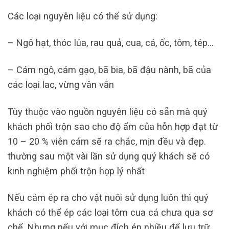
Các loại nguyên liệu có thể sử dụng:
– Ngô hạt, thóc lúa, rau quả, cua, cá, ốc, tôm, tép…
– Cám ngô, cám gạo, bã bia, bã đậu nành, bã của
các loại lac, vừng vân vân
Tùy thuộc vào nguồn nguyên liệu có sẵn mà quý
khách phối trộn sao cho độ ẩm của hỗn hợp đạt từ
10 – 20 % viên cám sẽ ra chắc, mịn đều và đẹp.
thường sau một vài lần sử dụng quý khách sẽ có
kinh nghiệm phối trộn hợp lý nhất
Nếu cám ép ra cho vật nuôi sử dụng luôn thì quý
khách có thể ép các loại tôm cua cá chưa qua sơ
chế. Nhưng nếu với mục đích ép nhiều để lưu trữ