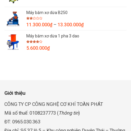
giá:
26.800.000₫
từ
Máy băm xơ dừa B250
13.900.000₫
đến
Được
Khoảng
11.300.000
₫
–
13.300.000
₫
15.900.000₫
xếp
giá:
hạng
2.00
Máy băm xơ dừa 1 pha 3 dao
từ
5
sao
11.300.000₫
Được
5.600.000
₫
đến
xếp
hạng
13.300.000₫
4.00
5
sao
Giới thiệu
CÔNG TY CP CÔNG NGHỆ CƠ KHÍ TOÀN PHÁT
Mã số thuế: 0108237773 (
Thông tin
)
ĐT: 0965.030.363
Địa chỉ: Số 37 lô 5 – Khu công nghiệp Duyên Thái – Thường