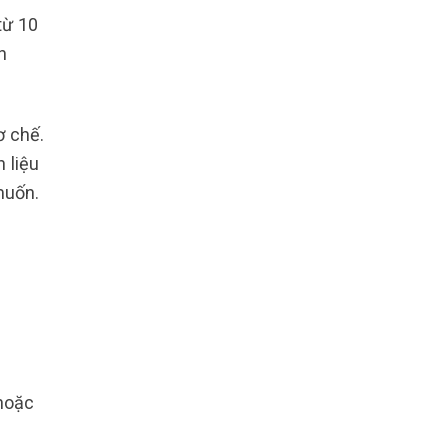
từ 10
h
ơ chế.
 liệu
muốn.
hoặc