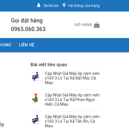
Tài khoản
Hệ thống cửa hàng
Gọi đặt hàng
GIỎ HÀNG
0965.060.363
CHUNG
LIÊN HỆ
Bài viết liên quan
Cập Nhật Giá Máy ép cám viên
s160 3 Lô Tại Xã Đất Mũi, Cà
Mau
Cập Nhật Giá Máy ép cám viên
s160 3 Lô Tại Xã Phan Ngọc
Hiển, Cà Mau
Cập Nhật Giá Máy ép cám viên
s160 3 Lô Tại Xã Tân Ân, Cà
ép
Mau