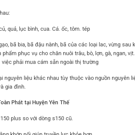
hau:
ủ, quả, lục bình, cua. Cá. ốc, tôm. tép
o, bã bia, bã đậu nành, bã của các loại lac, vừng sau k
 phẩm phục vụ cho chăn nuôi trâu, bò, lợn, gà, ngan, vịt
i việc phải mua cám sẵn ngoài thị trường
i nguyên liệu khác nhau tùy thuộc vào nguồn nguyên li
à gia đình.
oàn Phát tại Huyện Yên Thế
150 plus so với dòng s150 cũ.
ằng khớp nối giúp truyền lực khỏe hơn