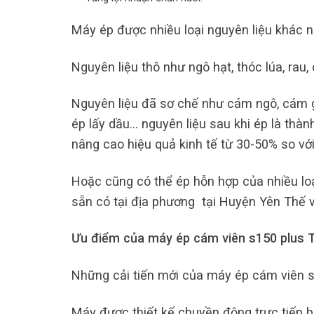
Máy ép được nhiều loại nguyên liệu khác n
Nguyên liệu thô như ngô hạt, thóc lúa, rau, c
Nguyên liệu đã sơ chế như cám ngô, cám gạ
ép lấy dầu… nguyên liệu sau khi ép là thành
nâng cao hiệu quả kinh tế từ 30-50% so vớ
Hoặc cũng có thể ép hỗn hợp của nhiều loạ
sẵn có tại địa phương tại Huyện Yên Thế v
Ưu điểm của máy ép cám viên s150 plus T
Những cải tiến mới của máy ép cám viên s
Máy được thiết kế chuyền động trực tiếp b