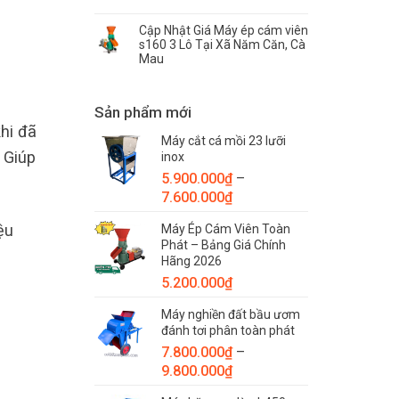
Cập Nhật Giá Máy ép cám viên
s160 3 Lô Tại Xã Năm Căn, Cà
Mau
Sản phẩm mới
hi đã
Máy cắt cá mồi 23 lưỡi
. Giúp
inox
5.900.000
₫
–
Khoảng
7.600.000
₫
giá:
ệu
Máy Ép Cám Viên Toàn
từ
Phát – Bảng Giá Chính
5.900.000₫
Hãng 2026
đến
5.200.000
₫
7.600.000₫
Máy nghiền đất bầu ươm
đánh tơi phân toàn phát
7.800.000
₫
–
Khoảng
9.800.000
₫
giá: