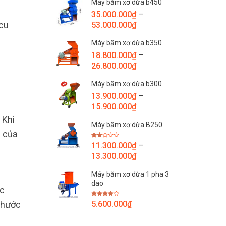
Máy băm xơ dừa b450
từ
35.000.000
₫
–
7.800.000₫
Khoảng
cu
53.000.000
₫
đến
giá:
9.800.000₫
Máy băm xơ dừa b350
từ
18.800.000
₫
–
35.000.000₫
Khoảng
26.800.000
₫
đến
giá:
53.000.000₫
Máy băm xơ dừa b300
từ
13.900.000
₫
–
18.800.000₫
Khoảng
15.900.000
₫
đến
giá:
26.800.000₫
 Khi
Máy băm xơ dừa B250
từ
g của
13.900.000₫
Được
11.300.000
₫
–
đến
xếp
Khoảng
hạng
13.300.000
₫
15.900.000₫
2.00
giá:
5
sao
Máy băm xơ dừa 1 pha 3
từ
dao
11.300.000₫
ác
đến
Được
thước
5.600.000
₫
13.300.000₫
xếp
hạng
4.00
5
sao