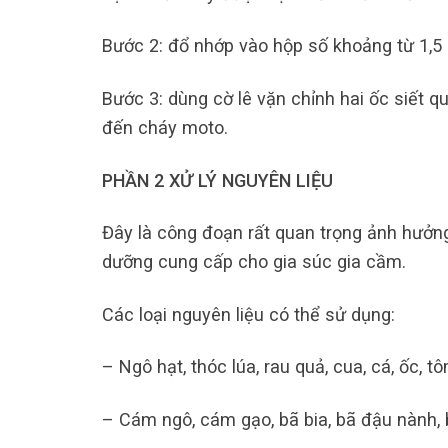
Bước 2: đổ nhớp vào hộp số khoảng từ 1,5 
Bước 3: dùng cờ lê vặn chỉnh hai ốc siết q
đến cháy moto.
PHẦN 2 XỬ LÝ NGUYÊN LIỆU
Đây là công đoạn rất quan trọng ảnh hưởng
dưỡng cung cấp cho gia súc gia cầm.
Các loại nguyên liệu có thể sử dụng:
– Ngô hạt, thóc lúa, rau quả, cua, cá, ốc, t
– Cám ngô, cám gạo, bã bia, bã đậu nành, 