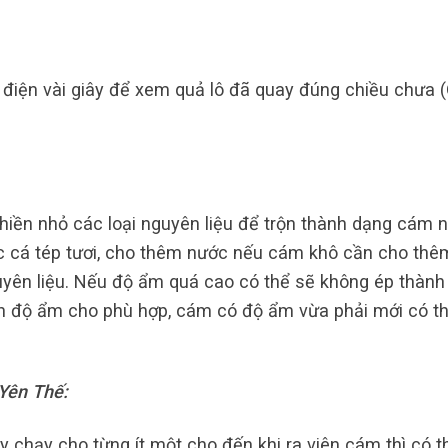
 điện vài giây để xem quả lô đã quay đúng chiều chưa 
hiền nhỏ các loại nguyên liệu để trộn thành dạng cám 
c cá tép tươi, cho thêm nước nếu cám khô cần cho thê
uyên liệu. Nếu độ ẩm quá cao có thể sẽ không ép thành
h độ ẩm cho phù hợp, cám có độ ẩm vừa phải mới có t
 Yên Thế:
y chạy cho từng ít một cho đến khi ra viên cám thì có t