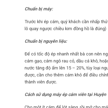
Chuẩn bị máy:
Trước khi ép cám, quý khách cần nhấp thử
lô quay ngược chiều kim đồng hồ là đúng)
Chuẩn bị nguyên liệu:
Để có tốc độ ép nhanh nhất bà con nên ng
cám gạo, cám ngô rau cỏ, dầu cá khô, hoặ
nước tăng độ ẩm lên 15 – 20%, tùy loại ng
được, cần cho thêm cám khô để điều chỉn
thành viên được.
Cách sử dụng máy ép cám viên tại Huyện
Cho một ít cám để lót sàng, rồi mở cho má