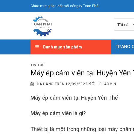
Chuyển
Chào mừng bạn đến với công ty Toàn Phát
đến
nội
dung
Danh mục sản phẩm
TRANG 
TIN TỨC
Máy ép cám viên tại Huyện Yên
BỞI
ĐÃ ĐĂNG TRÊN
12/09/2022
ADMIN
Máy ép cám viên tại Huyện Yên Thế
Máy ép cám viên là gì?
Thiết bị là một trong những loại máy chăn