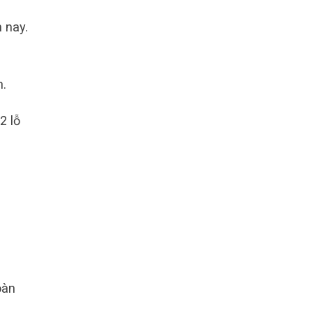
 nay.
n.
2 lỗ
oàn