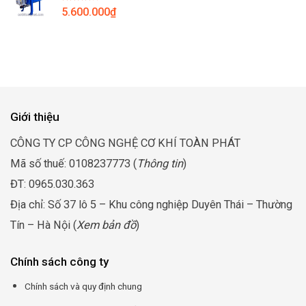
Được
5.600.000
₫
đến
xếp
hạng
13.300.000₫
4.00
5
sao
Giới thiệu
CÔNG TY CP CÔNG NGHỆ CƠ KHÍ TOÀN PHÁT
Mã số thuế: 0108237773 (
Thông tin
)
ĐT: 0965.030.363
Địa chỉ: Số 37 lô 5 – Khu công nghiệp Duyên Thái – Thường
Tín – Hà Nội (
Xem bản đồ
)
Chính sách công ty
Chính sách và quy định chung