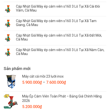
Cập Nhật Giá Máy ép cám viên s160 3 Lô Tại Xã Cái Đôi
Vàm, Cà Mau
Cập Nhật Giá Máy ép cám viên s160 3 Lô Tại Xã Tam
Giang, Cà Mau
Cập Nhật Giá Máy ép cám viên s160 3 Lô Tại Xã Đất Mới,
Cà Mau
Cập Nhật Giá Máy ép cám viên s160 3 Lô Tại Xã Năm Căn,
Cà Mau
Sản phẩm mới
Máy cắt cá mồi 23 lưỡi inox
Khoảng
5.900.000
₫
–
7.600.000
₫
giá:
từ
Máy Ép Cám Viên Toàn Phát – Bảng Giá Chính Hãng
5.900.000₫
2026
đến
5.200.000
₫
7.600.000₫