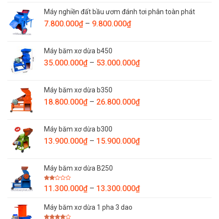
Máy nghiền đất bầu ươm đánh tơi phân toàn phát
Khoảng
7.800.000
₫
–
9.800.000
₫
giá:
từ
Máy băm xơ dừa b450
7.800.000₫
Khoảng
35.000.000
₫
–
53.000.000
₫
đến
giá:
9.800.000₫
từ
Máy băm xơ dừa b350
35.000.000₫
Khoảng
18.800.000
₫
–
26.800.000
₫
đến
giá:
53.000.000₫
từ
Máy băm xơ dừa b300
18.800.000₫
Khoảng
13.900.000
₫
–
15.900.000
₫
đến
giá:
26.800.000₫
từ
Máy băm xơ dừa B250
13.900.000₫
đến
Được
Khoảng
11.300.000
₫
–
13.300.000
₫
15.900.000₫
xếp
giá:
hạng
2.00
Máy băm xơ dừa 1 pha 3 dao
từ
5
sao
11.300.000₫