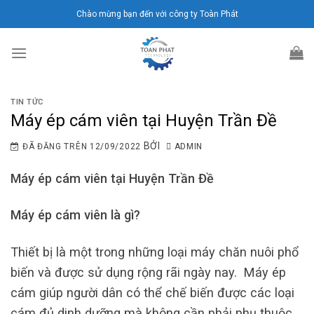
Chuyển
Chào mừng bạn đến với công ty Toàn Phát
đến
nội
dung
TIN TỨC
Máy ép cám viên tại Huyện Trần Đề
BỞI
ĐÃ ĐĂNG TRÊN
12/09/2022
ADMIN
Máy ép cám viên tại Huyện Trần Đề
Máy ép cám viên là gì?
Thiết bị là một trong những loại máy chăn nuôi phổ
biến và được sử dụng rộng rãi ngày nay. Máy ép
cám giúp người dân có thể chế biến được các loại
cám đủ dinh dưỡng mà không cần phải phụ thuộc