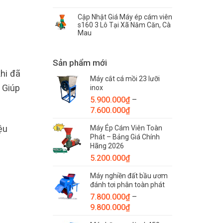
Cập Nhật Giá Máy ép cám viên
s160 3 Lô Tại Xã Năm Căn, Cà
Mau
Sản phẩm mới
hi đã
Máy cắt cá mồi 23 lưỡi
. Giúp
inox
5.900.000
₫
–
Khoảng
7.600.000
₫
giá:
ệu
Máy Ép Cám Viên Toàn
từ
Phát – Bảng Giá Chính
5.900.000₫
Hãng 2026
đến
5.200.000
₫
7.600.000₫
Máy nghiền đất bầu ươm
đánh tơi phân toàn phát
7.800.000
₫
–
Khoảng
9.800.000
₫
giá: