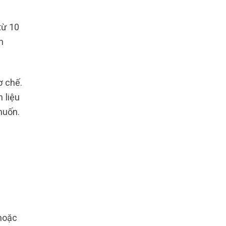
từ 10
h
ơ chế.
 liệu
muốn.
hoặc