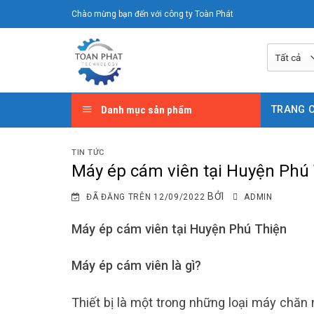
Chuyển
Chào mừng bạn đến với công ty Toàn Phát
đến
nội
dung
Danh mục sản phẩm
TRANG 
TIN TỨC
Máy ép cám viên tại Huyện Phú
BỞI
ĐÃ ĐĂNG TRÊN
12/09/2022
ADMIN
Máy ép cám viên tại Huyện Phú Thiện
Máy ép cám viên là gì?
Thiết bị là một trong những loại máy chăn