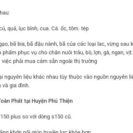
hau:
ủ, quả, lục bình, cua. Cá. ốc, tôm. tép
o, bã bia, bã đậu nành, bã của các loại lac, vừng sau k
 phẩm phục vụ cho chăn nuôi trâu, bò, lợn, gà, ngan, vịt
i việc phải mua cám sẵn ngoài thị trường
i nguyên liệu khác nhau tùy thuộc vào nguồn nguyên li
 và gia đình.
oàn Phát tại Huyện Phú Thiện
150 plus so với dòng s150 cũ.
ằng khớp nối giúp truyền lực khỏe hơn