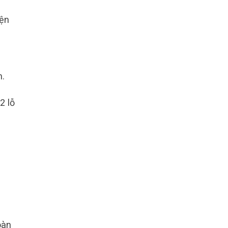
iện
n.
2 lỗ
oàn