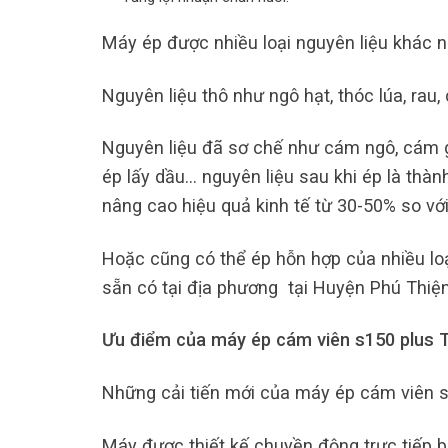
Máy ép được nhiều loại nguyên liệu khác n
Nguyên liệu thô như ngô hạt, thóc lúa, rau, c
Nguyên liệu đã sơ chế như cám ngô, cám gạ
ép lấy dầu… nguyên liệu sau khi ép là thành
nâng cao hiệu quả kinh tế từ 30-50% so vớ
Hoặc cũng có thể ép hỗn hợp của nhiều loạ
sẵn có tại địa phương tại Huyện Phú Thiện
Ưu điểm của máy ép cám viên s150 plus T
Những cải tiến mới của máy ép cám viên s
Máy được thiết kế chuyền động trực tiếp b