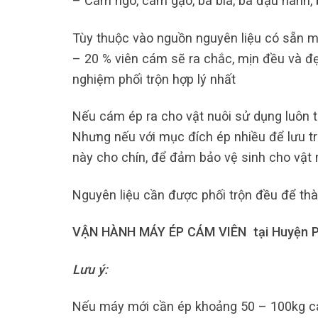
– Cám ngô, cám gạo, bã bia, bã đậu nành, 
Tùy thuộc vào nguồn nguyên liệu có sẵn m
– 20 % viên cám sẽ ra chắc, mịn đều và đẹ
nghiệm phối trộn hợp lý nhất
Nếu cám ép ra cho vật nuôi sử dụng luôn t
Nhưng nếu với mục đích ép nhiều để lưu tr
này cho chín, để đảm bảo vệ sinh cho vật
Nguyên liệu cần được phối trộn đều để th
VẬN HÀNH MÁY ÉP CÁM VIÊN tại Huyện P
Lưu ý:
Nếu máy mới cần ép khoảng 50 – 100kg cá