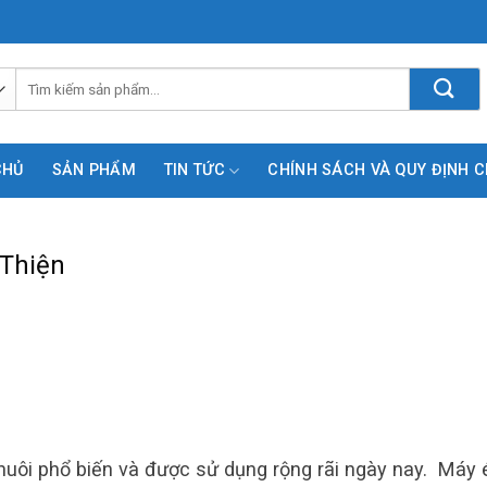
Tìm
kiếm:
CHỦ
SẢN PHẨM
TIN TỨC
CHÍNH SÁCH VÀ QUY ĐỊNH 
 Thiện
 nuôi phổ biến và được sử dụng rộng rãi ngày nay. Máy 