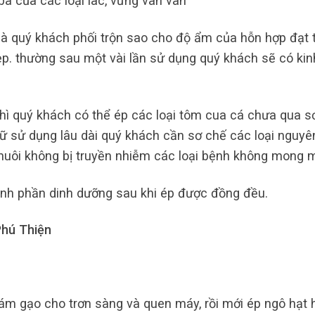
bã của các loại lac, vừng vân vân
à quý khách phối trộn sao cho độ ẩm của hỗn hợp đạt 
p. thường sau một vài lần sử dụng quý khách sẽ có kin
hì quý khách có thể ép các loại tôm cua cá chưa qua s
ữ sử dụng lâu dài quý khách cần sơ chế các loại nguyên
 nuôi không bị truyền nhiễm các loại bệnh không mong 
ành phần dinh dưỡng sau khi ép được đồng đều.
hú Thiện
m gạo cho trơn sàng và quen máy, rồi mới ép ngô hạt 