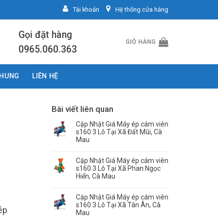
Tài khoản
Hệ thống cửa hàng
Gọi đặt hàng
GIỎ HÀNG
0965.060.363
CHUNG
LIÊN HỆ
Bài viết liên quan
Cập Nhật Giá Máy ép cám viên
s160 3 Lô Tại Xã Đất Mũi, Cà
Mau
Cập Nhật Giá Máy ép cám viên
s160 3 Lô Tại Xã Phan Ngọc
Hiển, Cà Mau
Cập Nhật Giá Máy ép cám viên
s160 3 Lô Tại Xã Tân Ân, Cà
ép
Mau