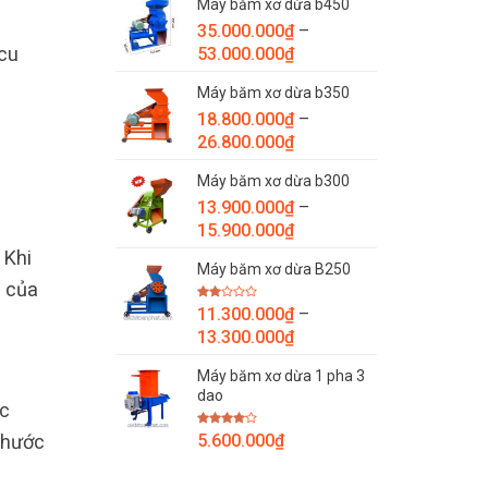
Máy băm xơ dừa b450
từ
35.000.000
₫
–
7.800.000₫
Khoảng
cu
53.000.000
₫
đến
giá:
9.800.000₫
Máy băm xơ dừa b350
từ
18.800.000
₫
–
35.000.000₫
Khoảng
26.800.000
₫
đến
giá:
53.000.000₫
Máy băm xơ dừa b300
từ
13.900.000
₫
–
18.800.000₫
Khoảng
15.900.000
₫
đến
giá:
26.800.000₫
 Khi
Máy băm xơ dừa B250
từ
g của
13.900.000₫
Được
11.300.000
₫
–
đến
xếp
Khoảng
hạng
13.300.000
₫
15.900.000₫
2.00
giá:
5
sao
Máy băm xơ dừa 1 pha 3
từ
dao
11.300.000₫
ác
đến
Được
thước
5.600.000
₫
13.300.000₫
xếp
hạng
4.00
5
sao