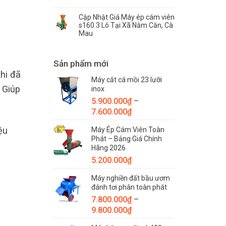
Cập Nhật Giá Máy ép cám viên
s160 3 Lô Tại Xã Năm Căn, Cà
Mau
Sản phẩm mới
hi đã
Máy cắt cá mồi 23 lưỡi
. Giúp
inox
5.900.000
₫
–
Khoảng
7.600.000
₫
giá:
ệu
Máy Ép Cám Viên Toàn
từ
Phát – Bảng Giá Chính
5.900.000₫
Hãng 2026
đến
5.200.000
₫
7.600.000₫
Máy nghiền đất bầu ươm
đánh tơi phân toàn phát
7.800.000
₫
–
Khoảng
9.800.000
₫
giá: