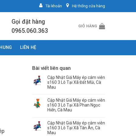
Tài khoản
Hệ thống cửa hàng
Gọi đặt hàng
GIỎ HÀNG
0965.060.363
CHUNG
LIÊN HỆ
Bài viết liên quan
Cập Nhật Giá Máy ép cám viên
s160 3 Lô Tại Xã Đất Mũi, Cà
Mau
Cập Nhật Giá Máy ép cám viên
s160 3 Lô Tại Xã Phan Ngọc
Hiển, Cà Mau
Cập Nhật Giá Máy ép cám viên
s160 3 Lô Tại Xã Tân Ân, Cà
ép
Mau