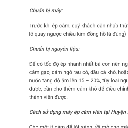
Chuẩn bị máy:
Trước khi ép cám, quý khách cần nhấp thử
lô quay ngược chiều kim đồng hồ là đúng)
Chuẩn bị nguyên liệu:
Để có tốc độ ép nhanh nhất bà con nên ng
cám gạo, cám ngô rau cỏ, dầu cá khô, hoặ
nước tăng độ ẩm lên 15 – 20%, tùy loại ng
được, cần cho thêm cám khô để điều chỉn
thành viên được.
Cách sử dụng máy ép cám viên tại Huyện
Cho một ít cám để lót sàng, rồi mở cho má