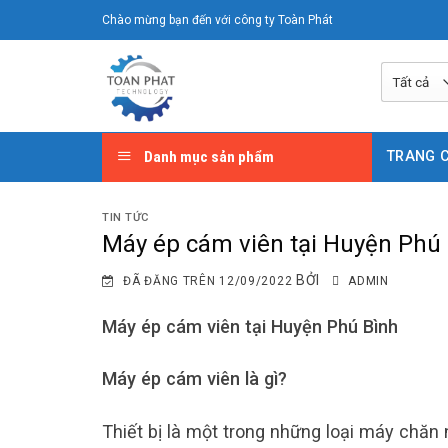
Chuyển
Chào mừng bạn đến với công ty Toàn Phát
đến
nội
dung
Danh mục sản phẩm
TRANG 
TIN TỨC
Máy ép cám viên tại Huyện Phú
BỞI
ĐÃ ĐĂNG TRÊN
12/09/2022
ADMIN
Máy ép cám viên tại Huyện Phú Bình
Máy ép cám viên là gì?
Thiết bị là một trong những loại máy chăn