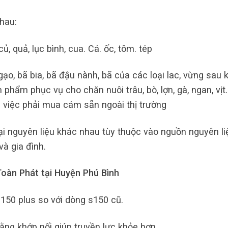
hau:
ủ, quả, lục bình, cua. Cá. ốc, tôm. tép
o, bã bia, bã đậu nành, bã của các loại lac, vừng sau k
 phẩm phục vụ cho chăn nuôi trâu, bò, lợn, gà, ngan, vịt
i việc phải mua cám sẵn ngoài thị trường
i nguyên liệu khác nhau tùy thuộc vào nguồn nguyên li
à gia đình.
oàn Phát tại Huyện Phú Bình
150 plus so với dòng s150 cũ.
ằng khớp nối giúp truyền lực khỏe hơn