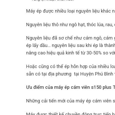
Máy ép được nhiều loại nguyên liệu khác n
Nguyên liệu thô như ngô hạt, thóc lúa, rau, c
Nguyên liệu đã sơ chế như cám ngô, cám gạ
ép lấy dầu… nguyên liệu sau khi ép là thành
nâng cao hiệu quả kinh tế từ 30-50% so vớ
Hoặc cũng có thể ép hỗn hợp của nhiều loạ
sẵn có tại địa phương tại Huyện Phú Bình v
Ưu điểm của máy ép cám viên s150 plus T
Những cải tiến mới của máy ép cám viên s
Máy được thiết kế chuyền động trực tiếp b