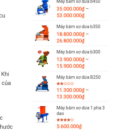
Máy băm xơ dừa b450
từ
35.000.000
₫
–
7.800.000₫
Khoảng
cu
53.000.000
₫
đến
giá:
9.800.000₫
Máy băm xơ dừa b350
từ
18.800.000
₫
–
35.000.000₫
Khoảng
26.800.000
₫
đến
giá:
53.000.000₫
Máy băm xơ dừa b300
từ
13.900.000
₫
–
18.800.000₫
Khoảng
15.900.000
₫
đến
giá:
26.800.000₫
 Khi
Máy băm xơ dừa B250
từ
g của
13.900.000₫
Được
11.300.000
₫
–
đến
xếp
Khoảng
hạng
13.300.000
₫
15.900.000₫
2.00
giá:
5
sao
Máy băm xơ dừa 1 pha 3
từ
dao
11.300.000₫
ác
đến
Được
thước
5.600.000
₫
13.300.000₫
xếp
hạng
4.00
5
sao