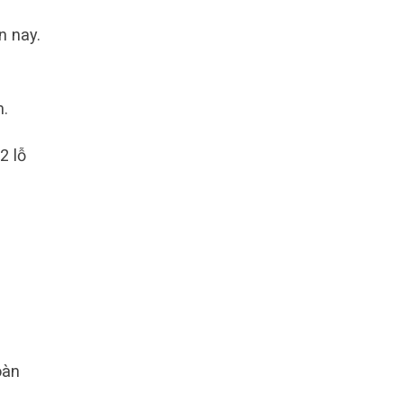
n nay.
n.
2 lỗ
oàn