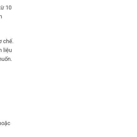
từ 10
h
ơ chế.
 liệu
muốn.
hoặc