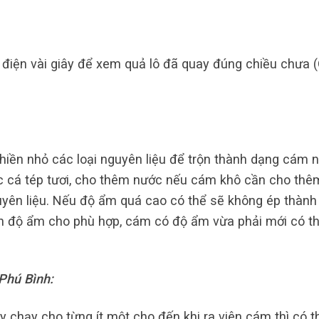
 điện vài giây để xem quả lô đã quay đúng chiều chưa 
hiền nhỏ các loại nguyên liệu để trộn thành dạng cám 
c cá tép tươi, cho thêm nước nếu cám khô cần cho thê
uyên liệu. Nếu độ ẩm quá cao có thể sẽ không ép thành
h độ ẩm cho phù hợp, cám có độ ẩm vừa phải mới có t
 Phú Bình:
y chạy cho từng ít một cho đến khi ra viên cám thì có t