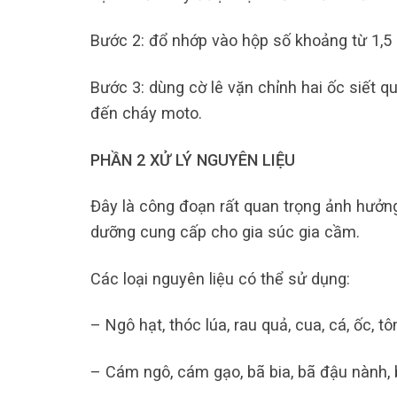
Bước 2: đổ nhớp vào hộp số khoảng từ 1,5 
Bước 3: dùng cờ lê vặn chỉnh hai ốc siết q
đến cháy moto.
PHẦN 2 XỬ LÝ NGUYÊN LIỆU
Đây là công đoạn rất quan trọng ảnh hưởng
dưỡng cung cấp cho gia súc gia cầm.
Các loại nguyên liệu có thể sử dụng:
– Ngô hạt, thóc lúa, rau quả, cua, cá, ốc, t
– Cám ngô, cám gạo, bã bia, bã đậu nành, 