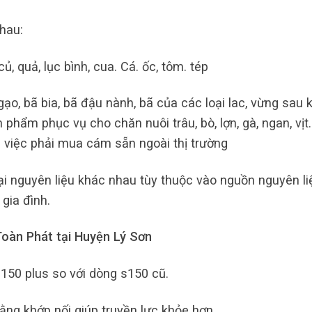
hau:
ủ, quả, lục bình, cua. Cá. ốc, tôm. tép
o, bã bia, bã đậu nành, bã của các loại lac, vừng sau k
 phẩm phục vụ cho chăn nuôi trâu, bò, lợn, gà, ngan, vịt
i việc phải mua cám sẵn ngoài thị trường
i nguyên liệu khác nhau tùy thuộc vào nguồn nguyên li
gia đình.
oàn Phát tại Huyện Lý Sơn
150 plus so với dòng s150 cũ.
ằng khớp nối giúp truyền lực khỏe hơn