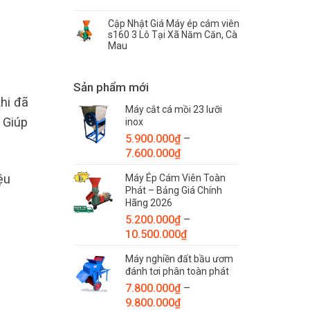
Cập Nhật Giá Máy ép cám viên
s160 3 Lô Tại Xã Năm Căn, Cà
Mau
Sản phẩm mới
hi đã
Máy cắt cá mồi 23 lưỡi
. Giúp
inox
5.900.000
₫
–
Khoảng
7.600.000
₫
giá:
ệu
Máy Ép Cám Viên Toàn
từ
Phát – Bảng Giá Chính
5.900.000₫
Hãng 2026
đến
5.200.000
₫
–
7.600.000₫
Khoảng
10.500.000
₫
giá:
Máy nghiền đất bầu ươm
từ
đánh tơi phân toàn phát
5.200.000₫
7.800.000
₫
–
đến
Khoảng
9.800.000
₫
10.500.000₫