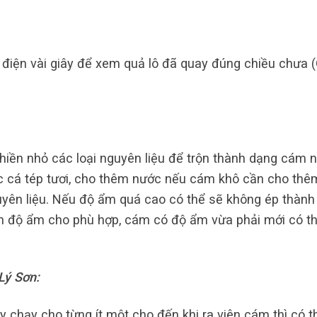
 điện vài giây để xem quả lô đã quay đúng chiều chưa 
hiền nhỏ các loại nguyên liệu để trộn thành dạng cám 
c cá tép tươi, cho thêm nước nếu cám khô cần cho thê
uyên liệu. Nếu độ ẩm quá cao có thể sẽ không ép thành
h độ ẩm cho phù hợp, cám có độ ẩm vừa phải mới có t
Lý Sơn:
y chạy cho từng ít một cho đến khi ra viên cám thì có t