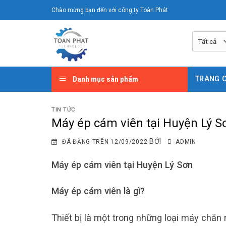
Chuyển
Chào mừng bạn đến với công ty Toàn Phát
đến
nội
dung
Danh mục sản phẩm
TRANG 
TIN TỨC
Máy ép cám viên tại Huyện Lý S
BỞI
ĐÃ ĐĂNG TRÊN
12/09/2022
ADMIN
Máy ép cám viên tại Huyện Lý Sơn
Máy ép cám viên là gì?
Thiết bị là một trong những loại máy chăn