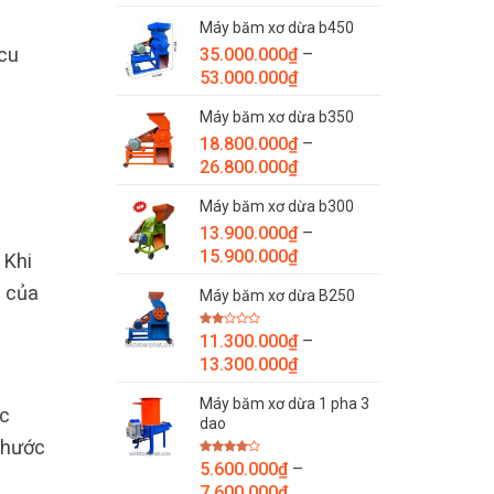
giá:
Máy băm xơ dừa b450
từ
cu
35.000.000
₫
–
7.800.000₫
Khoảng
53.000.000
₫
đến
giá:
9.800.000₫
Máy băm xơ dừa b350
từ
18.800.000
₫
–
35.000.000₫
Khoảng
26.800.000
₫
đến
giá:
53.000.000₫
Máy băm xơ dừa b300
từ
13.900.000
₫
–
18.800.000₫
Khoảng
15.900.000
₫
đến
 Khi
giá:
26.800.000₫
g của
Máy băm xơ dừa B250
từ
13.900.000₫
Được
11.300.000
₫
–
đến
xếp
Khoảng
hạng
13.300.000
₫
15.900.000₫
2.00
giá:
5
sao
Máy băm xơ dừa 1 pha 3
từ
ác
dao
11.300.000₫
thước
đến
Được
5.600.000
₫
–
13.300.000₫
xếp
Khoảng
hạng
7.600.000
₫