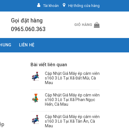
Tài khoản
Hệ thống cửa hàng
Gọi đặt hàng
GIỎ HÀNG
0965.060.363
CHUNG
LIÊN HỆ
Bài viết liên quan
Cập Nhật Giá Máy ép cám viên
s160 3 Lô Tại Xã Đất Mũi, Cà
Mau
Cập Nhật Giá Máy ép cám viên
s160 3 Lô Tại Xã Phan Ngọc
Hiển, Cà Mau
Cập Nhật Giá Máy ép cám viên
s160 3 Lô Tại Xã Tân Ân, Cà
ép
Mau