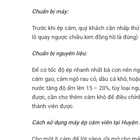
Chuẩn bị máy:
Trước khi ép cám, quý khách cần nhấp thử
lô quay ngược chiều kim đồng hồ là đúng)
Chuẩn bị nguyên liệu:
Để có tốc độ ép nhanh nhất bà con nên ng
cám gạo, cám ngô rau cỏ, dầu cá khô, hoặ
nước tăng độ ẩm lên 15 – 20%, tùy loại ng
được, cần cho thêm cám khô để điều chỉn
thành viên được.
Cách sử dụng máy ép cám viên tại Huyện 
Cho một ít cám để lót sàng, rồi mở cho má