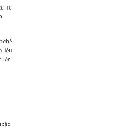
từ 10
h
ơ chế.
 liệu
muốn.
hoặc