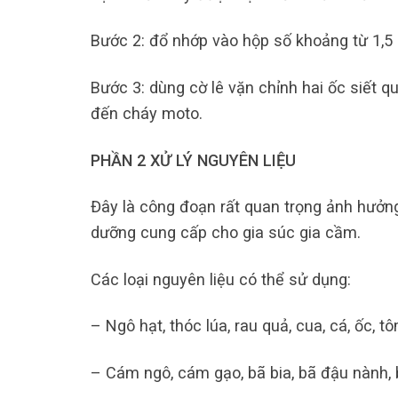
Bước 2: đổ nhớp vào hộp số khoảng từ 1,5 
Bước 3: dùng cờ lê vặn chỉnh hai ốc siết q
đến cháy moto.
PHẦN 2 XỬ LÝ NGUYÊN LIỆU
Đây là công đoạn rất quan trọng ảnh hưởng
dưỡng cung cấp cho gia súc gia cầm.
Các loại nguyên liệu có thể sử dụng:
– Ngô hạt, thóc lúa, rau quả, cua, cá, ốc, t
– Cám ngô, cám gạo, bã bia, bã đậu nành, 