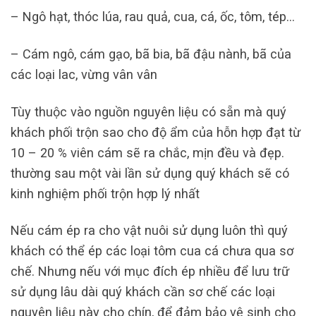
– Ngô hạt, thóc lúa, rau quả, cua, cá, ốc, tôm, tép…
– Cám ngô, cám gạo, bã bia, bã đậu nành, bã của
các loại lac, vừng vân vân
Tùy thuộc vào nguồn nguyên liệu có sẵn mà quý
khách phối trộn sao cho độ ẩm của hỗn hợp đạt từ
10 – 20 % viên cám sẽ ra chắc, mịn đều và đẹp.
thường sau một vài lần sử dụng quý khách sẽ có
kinh nghiệm phối trộn hợp lý nhất
Nếu cám ép ra cho vật nuôi sử dụng luôn thì quý
khách có thể ép các loại tôm cua cá chưa qua sơ
chế. Nhưng nếu với mục đích ép nhiều để lưu trữ
sử dụng lâu dài quý khách cần sơ chế các loại
nguyên liệu này cho chín, để đảm bảo vệ sinh cho