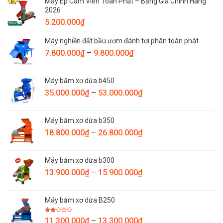
Máy Ép Cám Viên Toàn Phát – Bảng Giá Chính Hãng
5.900.000₫
2026
đến
5.200.000
₫
7.600.000₫
Máy nghiền đất bầu ươm đánh tơi phân toàn phát
Khoảng
7.800.000
₫
–
9.800.000
₫
giá:
từ
Máy băm xơ dừa b450
7.800.000₫
Khoảng
35.000.000
₫
–
53.000.000
₫
đến
giá:
9.800.000₫
từ
Máy băm xơ dừa b350
35.000.000₫
Khoảng
18.800.000
₫
–
26.800.000
₫
đến
giá:
53.000.000₫
từ
Máy băm xơ dừa b300
18.800.000₫
Khoảng
13.900.000
₫
–
15.900.000
₫
đến
giá:
26.800.000₫
từ
Máy băm xơ dừa B250
13.900.000₫
đến
Được
Khoảng
11.300.000
₫
–
13.300.000
₫