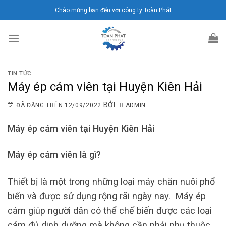
Chuyển
Chào mừng bạn đến với công ty Toàn Phát
đến
nội
dung
TIN TỨC
Máy ép cám viên tại Huyện Kiên Hải
BỞI
ĐÃ ĐĂNG TRÊN
12/09/2022
ADMIN
Máy ép cám viên tại Huyện Kiên Hải
Máy ép cám viên là gì?
Thiết bị là một trong những loại máy chăn nuôi phổ
biến và được sử dụng rộng rãi ngày nay. Máy ép
cám giúp người dân có thể chế biến được các loại
cám đủ dinh dưỡng mà không cần phải phụ thuộc