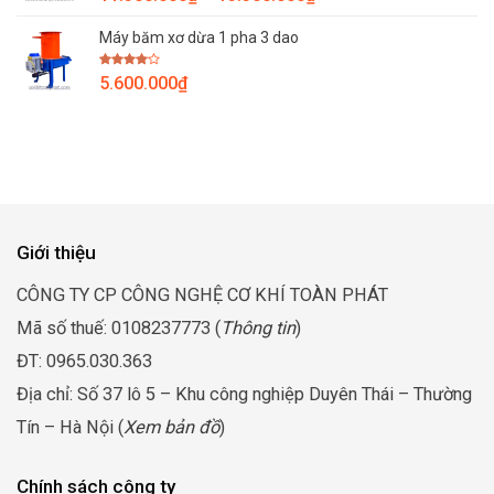
15.900.000₫
xếp
giá:
hạng
2.00
Máy băm xơ dừa 1 pha 3 dao
từ
5
sao
11.300.000₫
Được
5.600.000
₫
đến
xếp
hạng
13.300.000₫
4.00
5
sao
Giới thiệu
CÔNG TY CP CÔNG NGHỆ CƠ KHÍ TOÀN PHÁT
Mã số thuế: 0108237773 (
Thông tin
)
ĐT: 0965.030.363
Địa chỉ: Số 37 lô 5 – Khu công nghiệp Duyên Thái – Thường
Tín – Hà Nội (
Xem bản đồ
)
Chính sách công ty