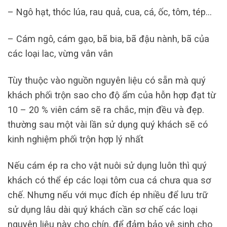
– Ngô hạt, thóc lúa, rau quả, cua, cá, ốc, tôm, tép…
– Cám ngô, cám gạo, bã bia, bã đậu nành, bã của
các loại lac, vừng vân vân
Tùy thuộc vào nguồn nguyên liệu có sẵn mà quý
khách phối trộn sao cho độ ẩm của hỗn hợp đạt từ
10 – 20 % viên cám sẽ ra chắc, mịn đều và đẹp.
thường sau một vài lần sử dụng quý khách sẽ có
kinh nghiệm phối trộn hợp lý nhất
Nếu cám ép ra cho vật nuôi sử dụng luôn thì quý
khách có thể ép các loại tôm cua cá chưa qua sơ
chế. Nhưng nếu với mục đích ép nhiều để lưu trữ
sử dụng lâu dài quý khách cần sơ chế các loại
nguyên liệu này cho chín, để đảm bảo vệ sinh cho