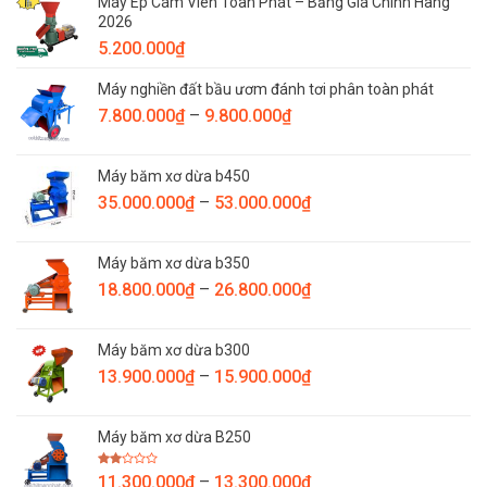
Máy Ép Cám Viên Toàn Phát – Bảng Giá Chính Hãng
5.900.000₫
2026
đến
5.200.000
₫
7.600.000₫
Máy nghiền đất bầu ươm đánh tơi phân toàn phát
Khoảng
7.800.000
₫
–
9.800.000
₫
giá:
từ
Máy băm xơ dừa b450
7.800.000₫
Khoảng
35.000.000
₫
–
53.000.000
₫
đến
giá:
9.800.000₫
từ
Máy băm xơ dừa b350
35.000.000₫
Khoảng
18.800.000
₫
–
26.800.000
₫
đến
giá:
53.000.000₫
từ
Máy băm xơ dừa b300
18.800.000₫
Khoảng
13.900.000
₫
–
15.900.000
₫
đến
giá:
26.800.000₫
từ
Máy băm xơ dừa B250
13.900.000₫
đến
Được
Khoảng
11.300.000
₫
–
13.300.000
₫