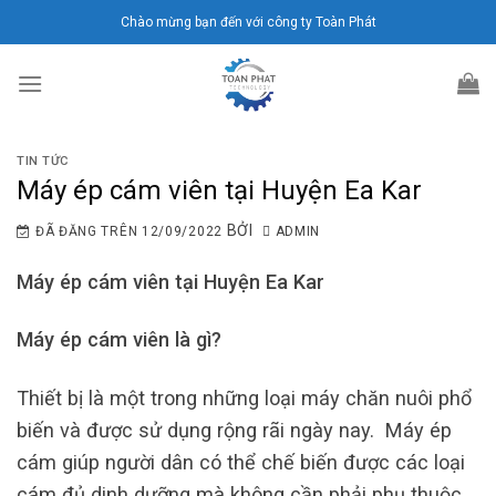
Chuyển
Chào mừng bạn đến với công ty Toàn Phát
đến
nội
dung
TIN TỨC
Máy ép cám viên tại Huyện Ea Kar
BỞI
ĐÃ ĐĂNG TRÊN
12/09/2022
ADMIN
Máy ép cám viên tại Huyện Ea Kar
Máy ép cám viên là gì?
Thiết bị là một trong những loại máy chăn nuôi phổ
biến và được sử dụng rộng rãi ngày nay. Máy ép
cám giúp người dân có thể chế biến được các loại
cám đủ dinh dưỡng mà không cần phải phụ thuộc