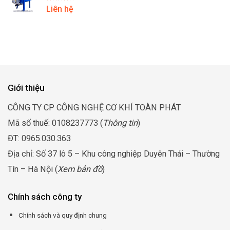
Được
Liên hệ
xếp hạng
4.25
5
sao
Giới thiệu
CÔNG TY CP CÔNG NGHỆ CƠ KHÍ TOÀN PHÁT
Mã số thuế: 0108237773 (
Thông tin
)
ĐT: 0965.030.363
Địa chỉ: Số 37 lô 5 – Khu công nghiệp Duyên Thái – Thường
Tín – Hà Nội (
Xem bản đồ
)
Chính sách công ty
Chính sách và quy định chung