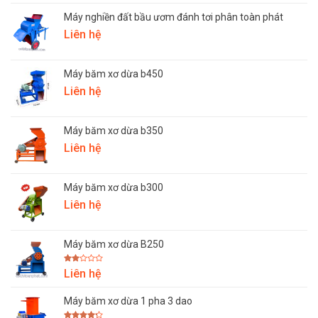
giá:
Máy nghiền đất bầu ươm đánh tơi phân toàn phát
từ
Liên hệ
5.200.000₫
đến
10.500.000₫
Máy băm xơ dừa b450
Liên hệ
Máy băm xơ dừa b350
Liên hệ
Máy băm xơ dừa b300
Liên hệ
Máy băm xơ dừa B250
Được
Liên hệ
xếp
hạng
2.00
Máy băm xơ dừa 1 pha 3 dao
5
sao