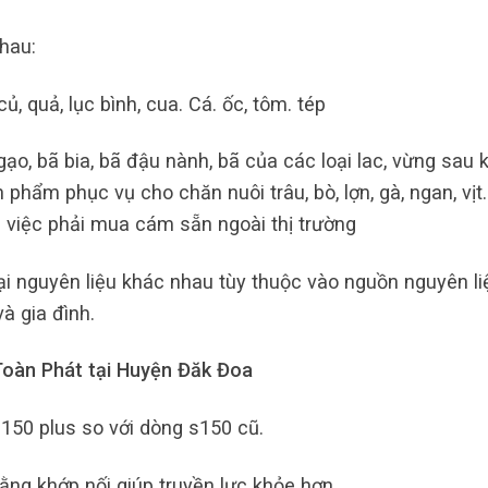
hau:
ủ, quả, lục bình, cua. Cá. ốc, tôm. tép
o, bã bia, bã đậu nành, bã của các loại lac, vừng sau k
 phẩm phục vụ cho chăn nuôi trâu, bò, lợn, gà, ngan, vịt
i việc phải mua cám sẵn ngoài thị trường
i nguyên liệu khác nhau tùy thuộc vào nguồn nguyên li
à gia đình.
Toàn Phát tại Huyện Đăk Đoa
150 plus so với dòng s150 cũ.
ằng khớp nối giúp truyền lực khỏe hơn