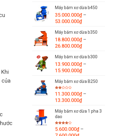
giá:
Máy băm xơ dừa b450
từ
cu
35.000.000
₫
–
7.800.000₫
Khoảng
53.000.000
₫
đến
giá:
9.800.000₫
Máy băm xơ dừa b350
từ
18.800.000
₫
–
35.000.000₫
Khoảng
26.800.000
₫
đến
giá:
53.000.000₫
Máy băm xơ dừa b300
từ
13.900.000
₫
–
18.800.000₫
Khoảng
15.900.000
₫
đến
 Khi
giá:
26.800.000₫
g của
Máy băm xơ dừa B250
từ
13.900.000₫
Được
11.300.000
₫
–
đến
xếp
Khoảng
hạng
13.300.000
₫
15.900.000₫
2.00
giá:
5
sao
Máy băm xơ dừa 1 pha 3
từ
ác
dao
11.300.000₫
thước
đến
Được
5.600.000
₫
–
13.300.000₫
xếp
Khoảng
hạng
7.600.000
₫