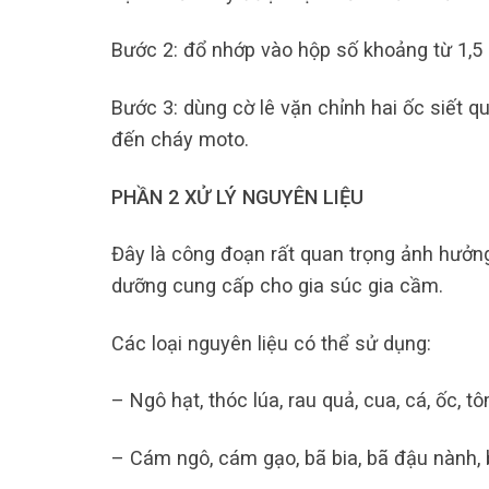
Bước 2: đổ nhớp vào hộp số khoảng từ 1,5 
Bước 3: dùng cờ lê vặn chỉnh hai ốc siết q
đến cháy moto.
PHẦN 2 XỬ LÝ NGUYÊN LIỆU
Đây là công đoạn rất quan trọng ảnh hưởng
dưỡng cung cấp cho gia súc gia cầm.
Các loại nguyên liệu có thể sử dụng:
– Ngô hạt, thóc lúa, rau quả, cua, cá, ốc, t
– Cám ngô, cám gạo, bã bia, bã đậu nành, 