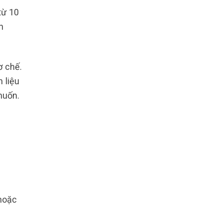
từ 10
h
ơ chế.
 liệu
muốn.
hoặc