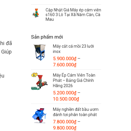
Cập Nhật Giá Máy ép cám viên
s160 3 Lô Tại Xã Năm Căn, Cà
Mau
Sản phẩm mới
hi đã
Máy cắt cá mồi 23 lưỡi
. Giúp
inox
5.900.000
₫
–
Khoảng
7.600.000
₫
giá:
ệu
Máy Ép Cám Viên Toàn
từ
Phát – Bảng Giá Chính
5.900.000₫
Hãng 2026
đến
5.200.000
₫
–
7.600.000₫
Khoảng
10.500.000
₫
giá:
Máy nghiền đất bầu ươm
từ
đánh tơi phân toàn phát
5.200.000₫
7.800.000
₫
–
đến
Khoảng
9.800.000
₫
10.500.000₫