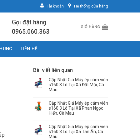
Tài khoản
Hệ thống cửa hàng
Gọi đặt hàng
GIỎ HÀNG
0965.060.363
CHUNG
LIÊN HỆ
Bài viết liên quan
Cập Nhật Giá Máy ép cám viên
s160 3 Lô Tại Xã Đất Mũi, Cà
Mau
Cập Nhật Giá Máy ép cám viên
s160 3 Lô Tại Xã Phan Ngọc
Hiển, Cà Mau
Cập Nhật Giá Máy ép cám viên
s160 3 Lô Tại Xã Tân Ân, Cà
ép
Mau