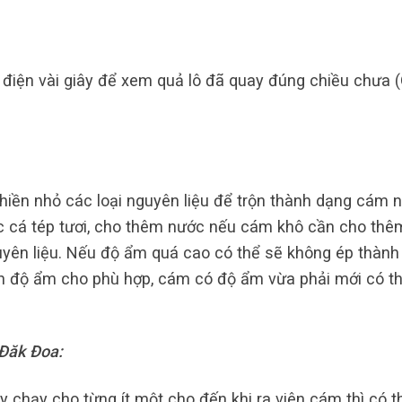
 điện vài giây để xem quả lô đã quay đúng chiều chưa 
hiền nhỏ các loại nguyên liệu để trộn thành dạng cám 
c cá tép tươi, cho thêm nước nếu cám khô cần cho thê
uyên liệu. Nếu độ ẩm quá cao có thể sẽ không ép thành
h độ ẩm cho phù hợp, cám có độ ẩm vừa phải mới có t
 Đăk Đoa:
y chạy cho từng ít một cho đến khi ra viên cám thì có t