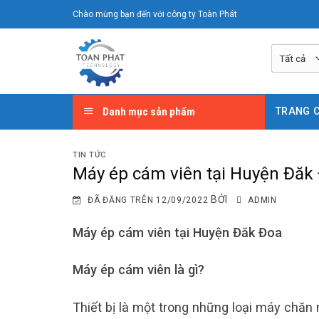
Chuyển
Chào mừng bạn đến với công ty Toàn Phát
đến
nội
dung
Danh mục sản phẩm
TRANG 
TIN TỨC
Máy ép cám viên tại Huyện Đăk
BỞI
ĐÃ ĐĂNG TRÊN
12/09/2022
ADMIN
Máy ép cám viên tại Huyện Đăk Đoa
Máy ép cám viên là gì?
Thiết bị là một trong những loại máy chăn