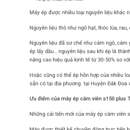
Máy ép được nhiều loại nguyên liệu khác n
Nguyên liệu thô như ngô hạt, thóc lúa, rau, c
Nguyên liệu đã sơ chế như cám ngô, cám gạ
ép lấy dầu… nguyên liệu sau khi ép là thành
nâng cao hiệu quả kinh tế từ 30-50% so vớ
Hoặc cũng có thể ép hỗn hợp của nhiều loạ
sẵn có tại địa phương tại Huyện Đăk Đoa v
Ưu điểm của máy ép cám viên s150 plus 
Những cải tiến mới của máy ép cám viên s
Máy được thiết kế chuyền động trực tiếp b