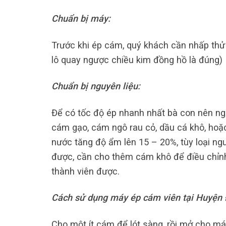
Chuẩn bị máy:
Trước khi ép cám, quý khách cần nhấp thử
lô quay ngược chiều kim đồng hồ là đúng)
Chuẩn bị nguyên liệu:
Để có tốc độ ép nhanh nhất bà con nên ng
cám gạo, cám ngô rau cỏ, dầu cá khô, hoặ
nước tăng độ ẩm lên 15 – 20%, tùy loại ng
được, cần cho thêm cám khô để điều chỉn
thành viên được.
Cách sử dụng máy ép cám viên tại Huyện
Cho một ít cám để lót sàng, rồi mở cho má